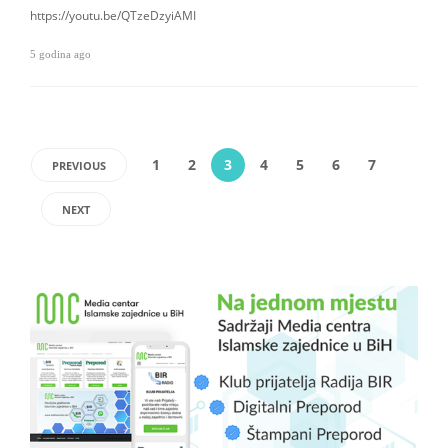
https://youtu.be/QTzeDzyiAMI
5 godina ago
1
2
3
4
5
6
7
PREVIOUS
NEXT