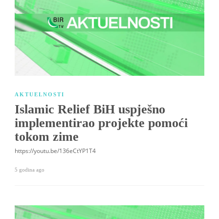
AKTUELNOSTI
Islamic Relief BiH uspješno
implementirao projekte pomoći
tokom zime
https://youtu.be/136eCtYP1T4
5 godina ago