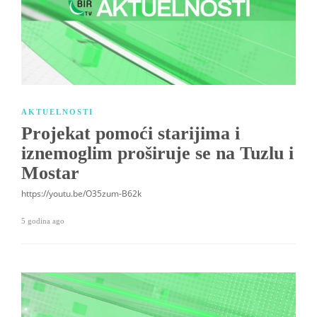
AKTUELNOSTI
Projekat pomoći starijima i
iznemoglim proširuje se na Tuzlu i
Mostar
https://youtu.be/O35zum-B62k
5 godina ago