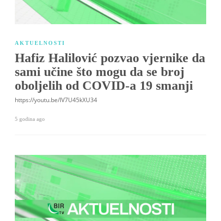
AKTUELNOSTI
Hafiz Halilović pozvao vjernike da
sami učine što mogu da se broj
oboljelih od COVID-a 19 smanji
https://youtu.be/IV7U45kXU34
5 godina ago