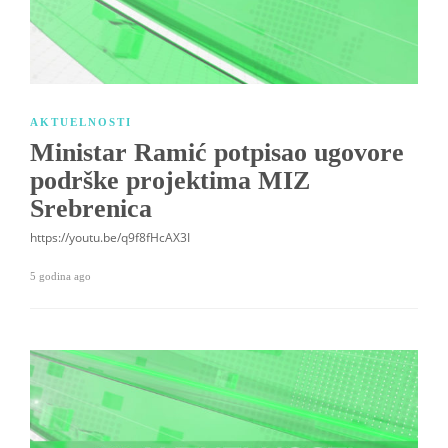
AKTUELNOSTI
Ministar Ramić potpisao ugovore
podrške projektima MIZ
Srebrenica
https://youtu.be/q9f8fHcAX3I
5 godina ago