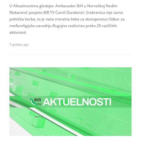
U Aktuelnostima gledajte: Ambasador BiH u Norveškoj Nedim
Makarević posjetio BIR TV Ćamil Duraković: Srebrenica nije samo
politička borba, to je naša moralna bitka za dostojanstvo Odbor za
međureligijsku saradnju Bugojno realizirao preko 20 različitih
aktivnosti
5 godina ago