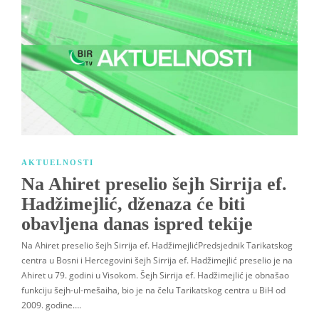
AKTUELNOSTI
Na Ahiret preselio šejh Sirrija ef.
Hadžimejlić, dženaza će biti
obavljena danas ispred tekije
Na Ahiret preselio šejh Sirrija ef. HadžimejlićPredsjednik Tarikatskog
centra u Bosni i Hercegovini šejh Sirrija ef. Hadžimejlić preselio je na
Ahiret u 79. godini u Visokom. Šejh Sirrija ef. Hadžimejlić je obnašao
funkciju šejh-ul-mešaiha, bio je na čelu Tarikatskog centra u BiH od
2009. godine….