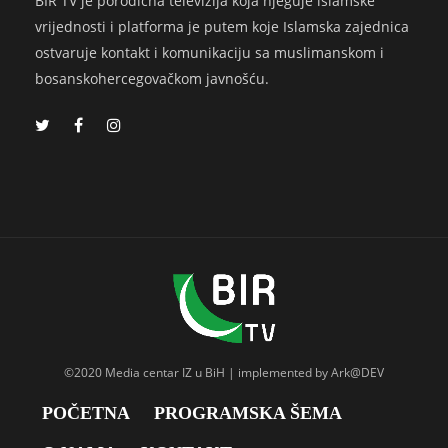
BIR TV je porodična televizija koja njeguje islamske
vrijednosti i platforma je putem koje Islamska zajednica
ostvaruje kontakt i komunikaciju sa muslimanskom i
bosanskohercegovačkom javnošću.
©2020 Media centar IZ u BiH | implemented by Ark@DEV
POČETNA
PROGRAMSKA ŠEMA