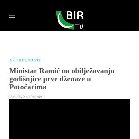
AKTUELNOSTI
Ministar Ramić na obilježavanju
godišnjice prve dženaze u
Potočarima
Urednik
,
5 godina ago