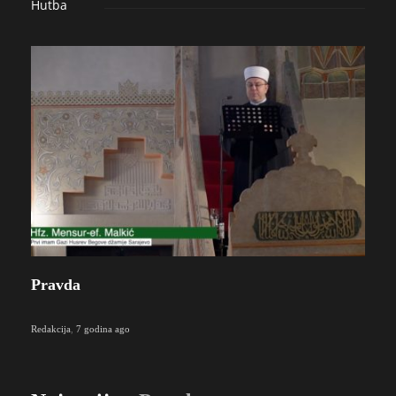
Hutba
Pravda
Redakcija
,
7 godina ago