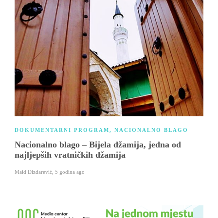
DOKUMENTARNI PROGRAM
,
NACIONALNO BLAGO
Nacionalno blago – Bijela džamija, jedna od
najljepših vratničkih džamija
Maid Dizdarević
,
5 godina ago