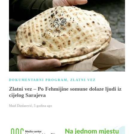
DOKUMENTARNI PROGRAM
,
ZLATNI VEZ
Zlatni vez – Po Fehmijine somune dolaze ljudi iz
cijelog Sarajeva
Maid Dizdarević
,
5 godina ago