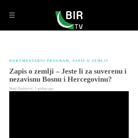
DOKUMENTARNI PROGRAM
,
ZAPIS O ZEMLJI
Zapis o zemlji – Jeste li za suverenu i
nezavisnu Bosnu i Hercegovinu?
Maid Dizdarević
,
5 godina ago