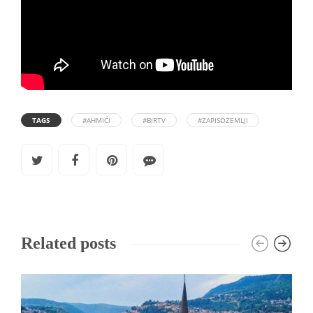
TAGS
#AHMIĆI
#BIRTV
#ZAPISOZEMLJI
Related posts