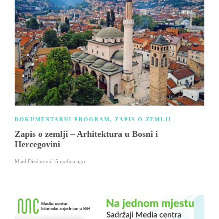
DOKUMENTARNI PROGRAM
,
ZAPIS O ZEMLJI
Zapis o zemlji – Arhitektura u Bosni i
Hercegovini
Maid Dizdarević
,
5 godina ago