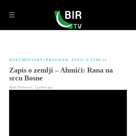
DOKUMENTARNI PROGRAM
,
ZAPIS O ZEMLJI
Zapis o zemlji – Ahmići: Rana na
srcu Bosne
Maid Dizdarević
,
5 godina ago