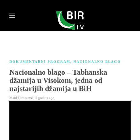
DOKUMENTARNI PROGRAM
,
NACIONALNO BLAGO
Nacionalno blago – Tabhanska
džamija u Visokom, jedna od
najstarijih džamija u BiH
Maid Dizdarević
,
5 godina ago