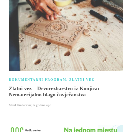
DOKUMENTARNI PROGRAM
,
ZLATNI VEZ
Zlatni vez – Drvorezbarstvo iz Konjica:
Nematerijalno blago čovječanstva
Maid Dizdarević
,
5 godina ago