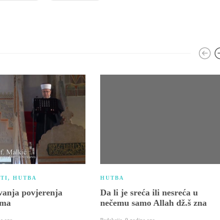
TI
,
HUTBA
HUTBA
vanja povjerenja
Da li je sreća ili nesreća u
ima
nečemu samo Allah dž.š zna
na ago
Redakcija
,
9 godina ago