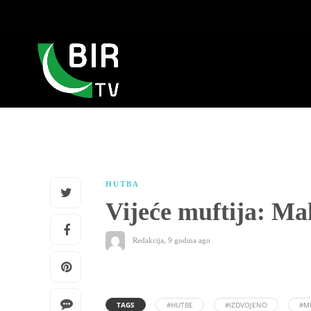
HUTBA
Vijeće muftija: Ma
Redakcija
,
9 godina ago
TAGS
#HUTBE
#IZDVOJENO
#M