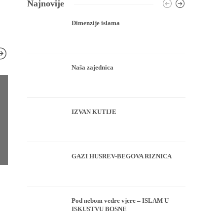
Najnovije
Dimenzije islama
Naša zajednica
IZVAN KUTIJE
GAZI HUSREV-BEGOVA RIZNICA
HUTBA
HUTBA
Džuma namaz u Ferhat-pašinoj
Umjerenost u t
Pod nebom vedre vjere – ISLAM U
džamiji u Banjoj Luci
polovina opsk
ISKUSTVU BOSNE
Redakcija
,
9 godina ago
Redakcija
,
8 godina ago