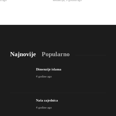
Najnovije
Popularno
Dimenzije islama
4 godine ago
Naša zajednica
4 godine ago