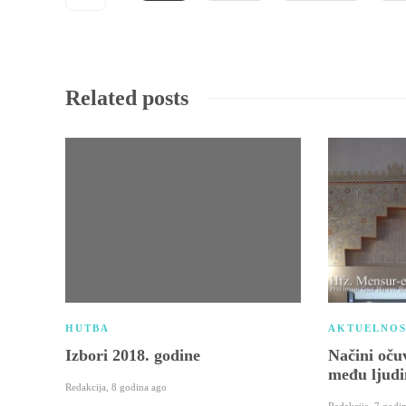
Related posts
HUTBA
AKTUELNOS
Izbori 2018. godine
Načini oču
među ljud
Redakcija
,
8 godina ago
Redakcija
,
7 godi