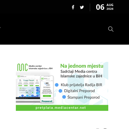
06
AUG
2026
T