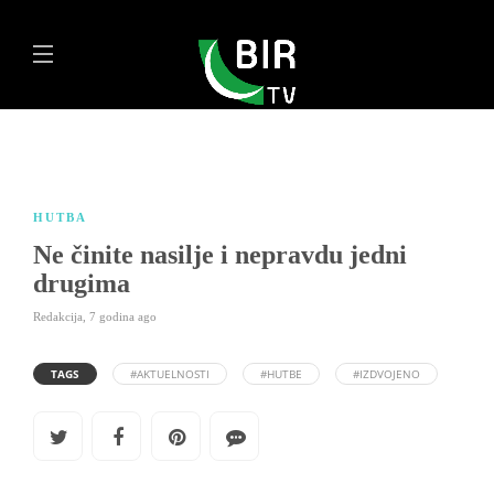
HUTBA
Ne činite nasilje i nepravdu jedni
drugima
Redakcija
,
7 godina ago
TAGS
#AKTUELNOSTI
#HUTBE
#IZDVOJENO