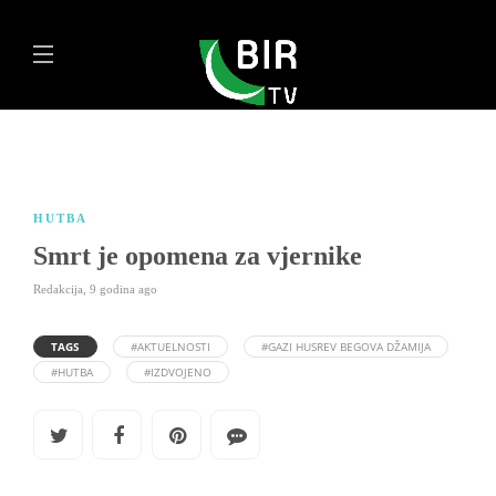
HUTBA
Smrt je opomena za vjernike
Redakcija
,
9 godina ago
TAGS
#AKTUELNOSTI
#GAZI HUSREV BEGOVA DŽAMIJA
#HUTBA
#IZDVOJENO