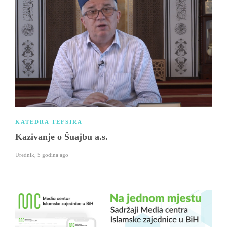
KATEDRA TEFSIRA
Kazivanje o Šuajbu a.s.
Urednik
,
5 godina ago