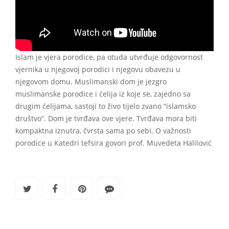
Islam je vjera porodice, pa otuda utvrđuje odgovornost
vjernika u njegovoj porodici i njegovu obavezu u
njegovom domu. Muslimanski dom je jezgro
muslimanske porodice i ćelija iz koje se, zajedno sa
drugim ćelijama, sastoji to živo tijelo zvano “islamsko
društvo”. Dom je tvrđava ove vjere. Tvrđava mora biti
kompaktna iznutra, čvrsta sama po sebi. O važnosti
porodice u Katedri tefsira govori prof. Muvedeta Halilović