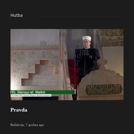
Hutba
Pravda
Redakcija
,
7 godina ago