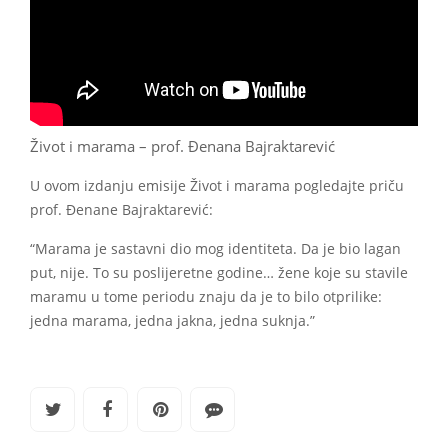
Život i marama – prof. Đenana Bajraktarević
U ovom izdanju emisije Život i marama pogledajte priču
prof. Đenane Bajraktarević:
“Marama je sastavni dio mog identiteta. Da je bio lagan
put, nije. To su poslijeretne godine… žene koje su stavile
maramu u tome periodu znaju da je to bilo otprilike:
jedna marama, jedna jakna, jedna suknja.”