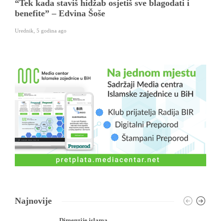
“Tek kada staviš hidžab osjetiš sve blagodati i
benefite” – Edvina Šoše
Urednik
,
5 godina ago
Najnovije
Dimenzije islama