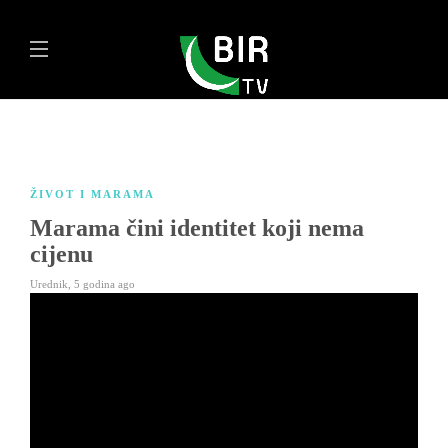
ŽIVOT I MARAMA
Marama čini identitet koji nema
cijenu
Urednik
,
5 godina ago