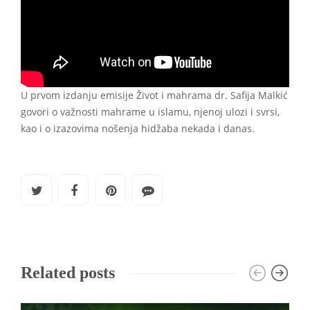
U prvom izdanju emisije Život i mahrama dr. Safija Malkić
govori o važnosti mahrame u islamu, njenoj ulozi i svrsi,
kao i o izazovima nošenja hidžaba nekada i danas.
Related posts