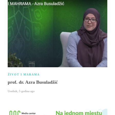
ŽIVOT I MARAMA
prof. dr. Azra Busuladžić
Urednik
,
5 godina ago