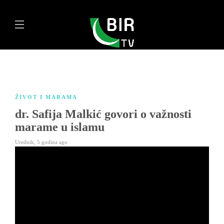
ŽIVOT I MARAMA
dr. Safija Malkić govori o važnosti
marame u islamu
Urednik
,
5 godina ago