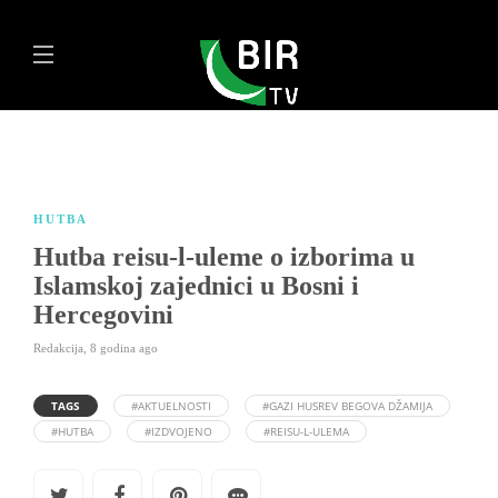
HUTBA
Hutba reisu-l-uleme o izborima u
Islamskoj zajednici u Bosni i
Hercegovini
Redakcija
,
8 godina ago
TAGS
#AKTUELNOSTI
#GAZI HUSREV BEGOVA DŽAMIJA
#HUTBA
#IZDVOJENO
#REISU-L-ULEMA