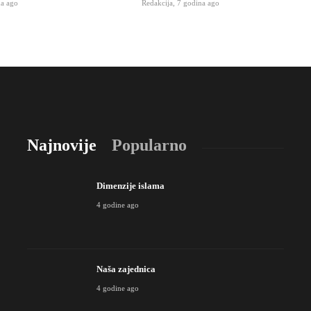
na ago
Redakcija
,
7 godina ago
Najnovije
Popularno
Dimenzije islama
4 godine ago
Naša zajednica
4 godine ago