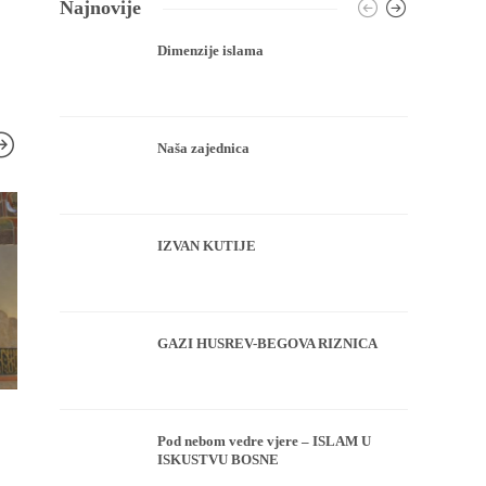
Najnovije
Dimenzije islama
Naša zajednica
IZVAN KUTIJE
GAZI HUSREV-BEGOVA RIZNICA
HUTBA
HUTBA
Pod nebom vedre vjere – ISLAM U
Bajramska džuma
Ne praviti od 
ISKUSTVU BOSNE