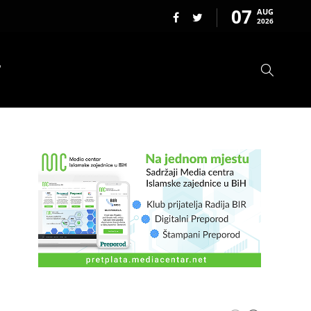
07
AUG
2026
T