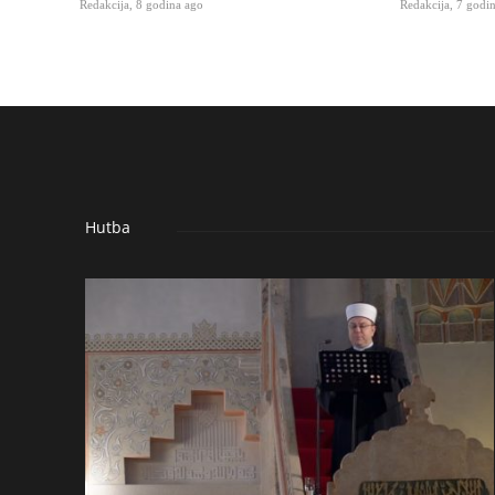
Redakcija
,
8 godina ago
Redakcija
,
7 godi
Hutba