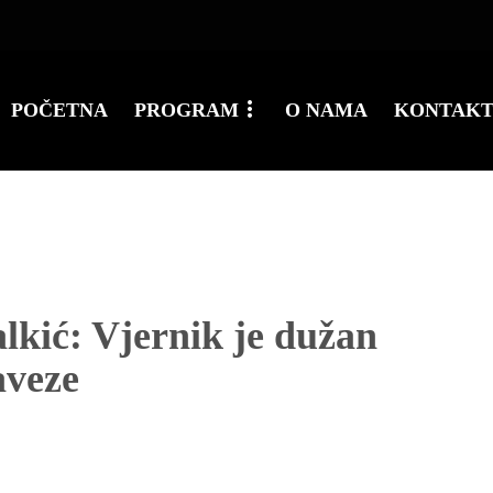
POČETNA
PROGRAM
O NAMA
KONTAK
kić: Vjernik je dužan
aveze