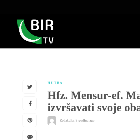
HUTBA
Hfz. Mensur-ef. Mal
izvršavati svoje ob
Redakcija
,
9 godina ago