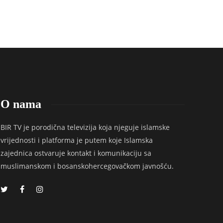
Redakcija
,
8 godina ago
Redakcija
,
8 godina ago
O nama
BIR TV je porodična televizija koja njeguje islamske
vrijednosti i platforma je putem koje Islamska
zajednica ostvaruje kontakt i komunikaciju sa
muslimanskom i bosanskohercegovačkom javnošću.