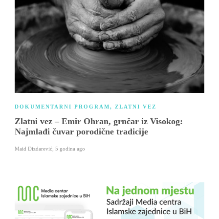
DOKUMENTARNI PROGRAM
,
ZLATNI VEZ
Zlatni vez – Emir Ohran, grnčar iz Visokog:
Najmlađi čuvar porodične tradicije
Maid Dizdarević
,
5 godina ago