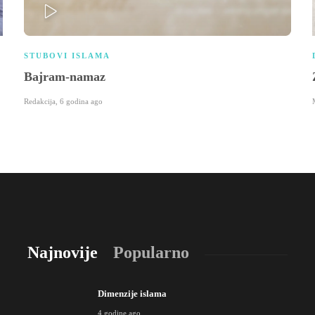
PLAY
STUBOVI ISLAMA
Bajram-namaz
Redakcija
,
6 godina ago
Najnovije
Popularno
Dimenzije islama
4 godine ago