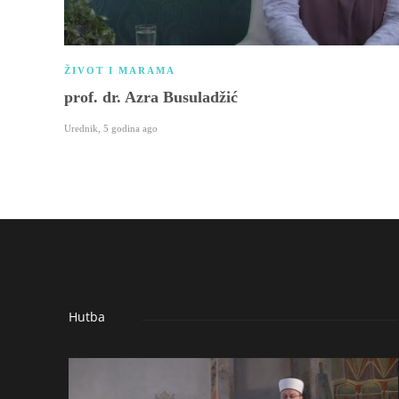
ŽIVOT I MARAMA
prof. dr. Azra Busuladžić
Urednik
,
5 godina ago
Hutba