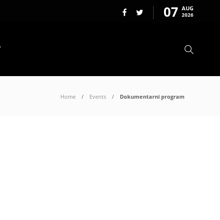
07
AUG
2026
T
Home
Events
Dokumentarni program