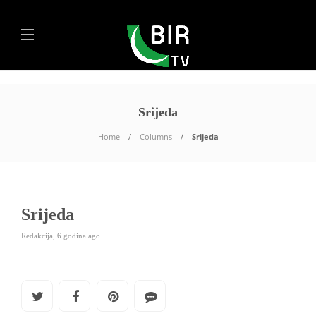
Srijeda
Home
Columns
Srijeda
Srijeda
Redakcija
,
6 godina ago