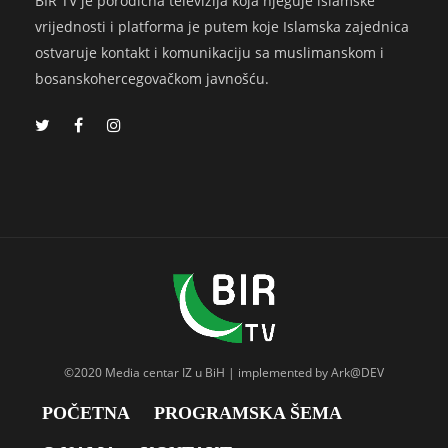
BIR TV je porodična televizija koja njeguje islamske
vrijednosti i platforma je putem koje Islamska zajednica
ostvaruje kontakt i komunikaciju sa muslimanskom i
bosanskohercegovačkom javnošću.
©2020 Media centar IZ u BiH | implemented by Ark@DEV
POČETNA
PROGRAMSKA ŠEMA