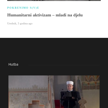
POKRENIMO S(V)E
Humanitarni aktivizam – mladi na djelu
Urednik
,
5 godina ago
Hutba