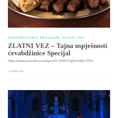
DOKUMENTARNI PROGRAM
,
ZLATNI VEZ
ZLATNI VEZ – Tajna uspješnosti
ćevabdžinice Specijal
https://www.youtube.com/watch?v=kVW-EYg0em4&t=290s
5 godina ago