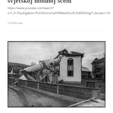
svjetskoj modnoj sceni
https://www.youtube.com/watch?
v=f_317hysEIg&list=PLA5XmireSwX998dte0So3C9s8DNOdgTI_&index=18
5 godina ago