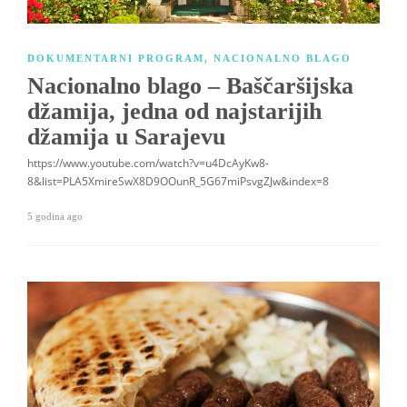
DOKUMENTARNI PROGRAM
,
NACIONALNO BLAGO
Nacionalno blago – Baščaršijska
džamija, jedna od najstarijih
džamija u Sarajevu
https://www.youtube.com/watch?v=u4DcAyKw8-
8&list=PLA5XmireSwX8D9OOunR_5G67miPsvgZJw&index=8
5 godina ago