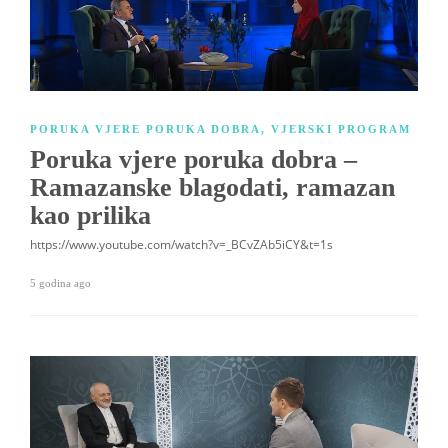
PORUKA VJERE PORUKA DOBRA
,
VJERSKI PROGRAM
Poruka vjere poruka dobra –
Ramazanske blagodati, ramazan
kao prilika
https://www.youtube.com/watch?v=_BCvZAb5iCY&t=1s
5 godina ago