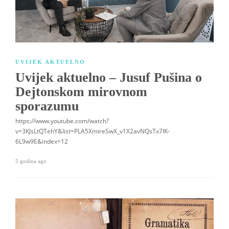
UVIJEK AKTUELNO
Uvijek aktuelno – Jusuf Pušina o
Dejtonskom mirovnom
sporazumu
https://www.youtube.com/watch?
v=3KJsLtQTehY&list=PLA5XmireSwX_v1X2avNQsTx7IK-
6L9w9E&index=12
5 godina ago