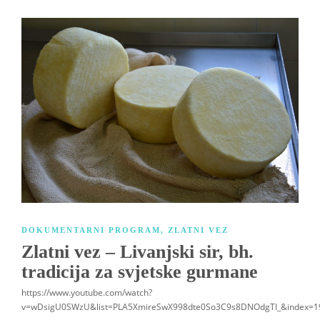
DOKUMENTARNI PROGRAM
,
ZLATNI VEZ
Zlatni vez – Livanjski sir, bh.
tradicija za svjetske gurmane
https://www.youtube.com/watch?
v=wDsigU0SWzU&list=PLA5XmireSwX998dte0So3C9s8DNOdgTI_&index=1