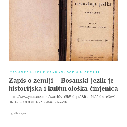
DOKUMENTARNI PROGRAM
,
ZAPIS O ZEMLJI
Zapis o zemlji – Bosanski jezik je
historijska i kulturološka činjenica
https://www.youtube.com/watch?v=t3kEiXiquJA&list=PLA5XmireSwX-
HNBbi5r77MQfT3zkZn649&index=18
5 godina ago