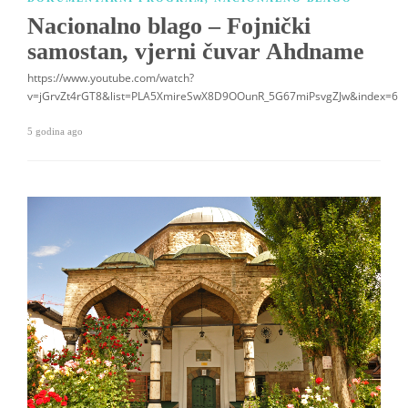
Nacionalno blago – Fojnički
samostan, vjerni čuvar Ahdname
https://www.youtube.com/watch?
v=jGrvZt4rGT8&list=PLA5XmireSwX8D9OOunR_5G67miPsvgZJw&index=6
5 godina ago