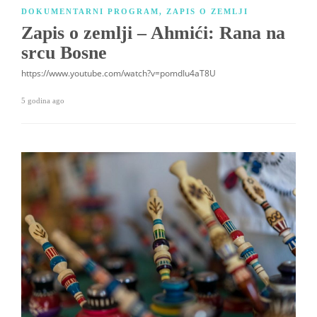
DOKUMENTARNI PROGRAM
,
ZAPIS O ZEMLJI
Zapis o zemlji – Ahmići: Rana na
srcu Bosne
https://www.youtube.com/watch?v=pomdIu4aT8U
5 godina ago