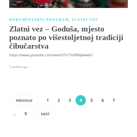
DOKUMENTARNI PROGRAM
,
ZLATNI VEZ
Zlatni vez – Goduša, mjesto
poznato po višestoljetnoj tradiciji
čibučarstva
https://www.youtube.com/watch?v=TtofNbJwwwU
5 godina ago
1
2
3
4
5
6
7
PREVIOUS
…
9
NEXT