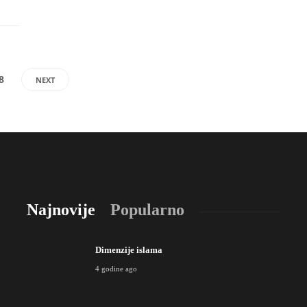
8
NEXT
Najnovije
Popularno
Dimenzije islama
4 godine ago