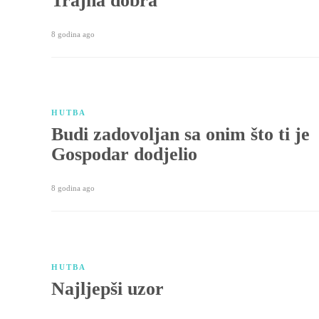
Trajna dobra
8 godina ago
HUTBA
Budi zadovoljan sa onim što ti je
Gospodar dodjelio
8 godina ago
HUTBA
Najljepši uzor