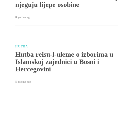
njeguju lijepe osobine
8 godina ago
HUTBA
Hutba reisu-l-uleme o izborima u
Islamskoj zajednici u Bosni i
Hercegovini
8 godina ago