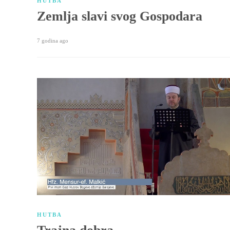
HUTBA
Zemlja slavi svog Gospodara
7 godina ago
HUTBA