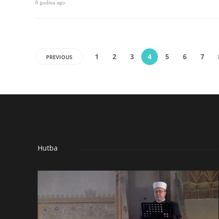
8 godina ago
1
2
3
4
5
6
7
PREVIOUS
Hutba