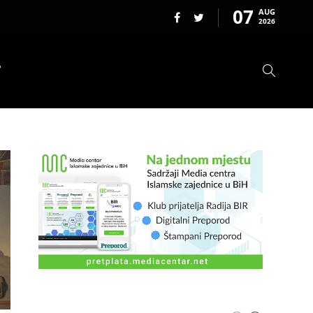
07
AUG
2026
T