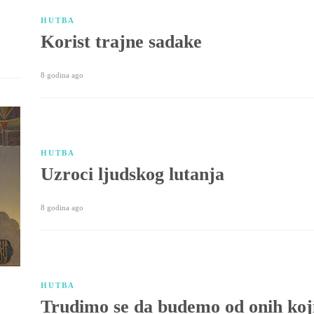
HUTBA
Korist trajne sadake
8 godina ago
HUTBA
Uzroci ljudskog lutanja
8 godina ago
HUTBA
Trudimo se da budemo od onih koj