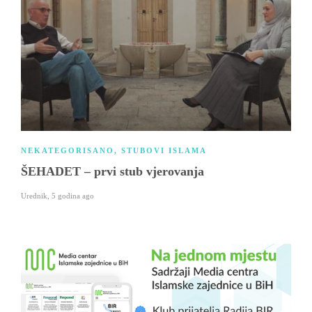
NEKATEGORISANO
,
STUBOVI ISLAMA
ŠEHADET – prvi stub vjerovanja
Urednik
,
5 godina ago