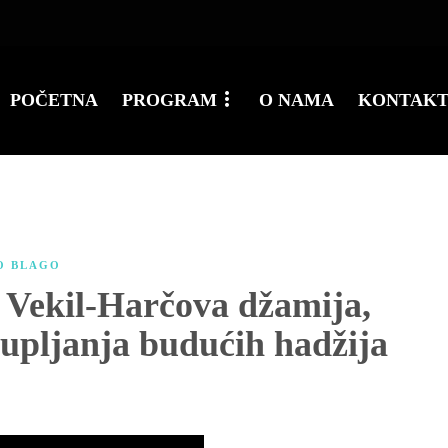
POČETNA
PROGRAM
O NAMA
KONTAK
O BLAGO
 Vekil-Harčova džamija,
kupljanja budućih hadžija