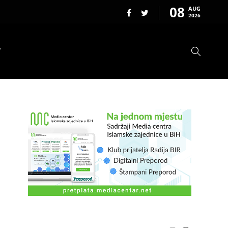
08
AUG
2026
T