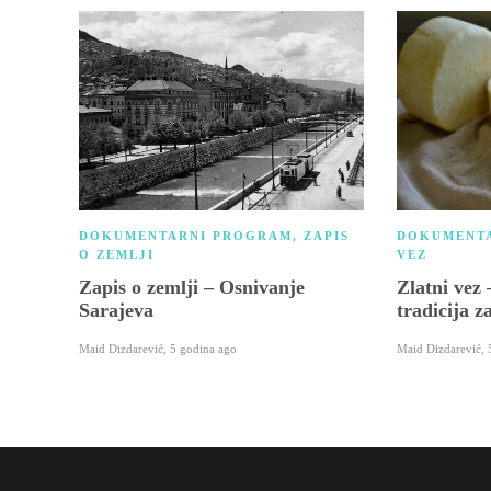
DOKUMENTARNI PROGRAM
,
ZAPIS
DOKUMENT
O ZEMLJI
VEZ
Zapis o zemlji – Osnivanje
Zlatni vez 
Sarajeva
tradicija 
Maid Dizdarević
,
5 godina ago
Maid Dizdarević
,