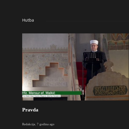
Hutba
Pravda
Redakcija
,
7 godina ago