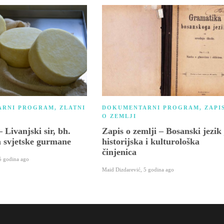
ARNI PROGRAM
,
ZLATNI
DOKUMENTARNI PROGRAM
,
ZAPI
O ZEMLJI
– Livanjski sir, bh.
Zapis o zemlji – Bosanski jezik 
za svjetske gurmane
historijska i kulturološka
činjenica
5 godina ago
Maid Dizdarević
,
5 godina ago