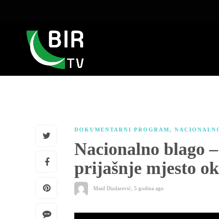
DOKUMENTARNI PROGRAM
,
NACIONALN
Nacionalno blago –
prijašnje mjesto o
Maid Dizdarević
,
5 godina ago