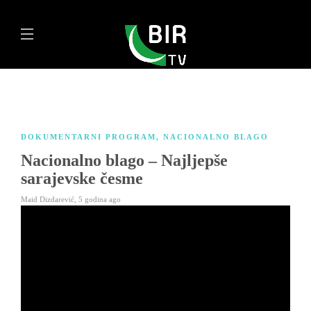
DOKUMENTARNI PROGRAM
,
NACIONALNO BLAGO
Nacionalno blago – Najljepše
sarajevske česme
Maid Dizdarević
,
5 godina ago