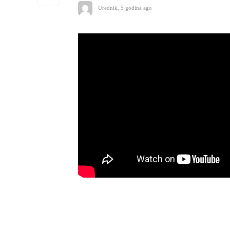
Urednik
,
5 godina ago