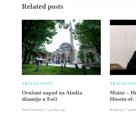
Related posts
AKTUELNOSTI
AKTUELNOS
Oružani napad na Aladža
Mainz – Hu
džamiju u Foči
Husein-ef.
Maid Dizdarević
,
5 godina ago
Redakcija
,
7 godi