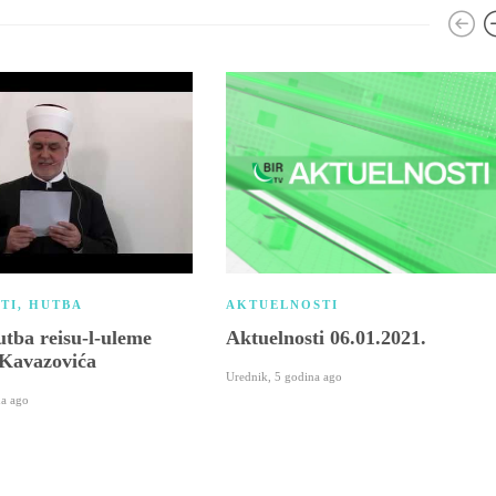
TI
,
HUTBA
AKTUELNOSTI
tba reisu-l-uleme
Aktuelnosti 06.01.2021.
 Kavazovića
Urednik
,
5 godina ago
na ago