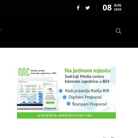
08
AUG
2026
T