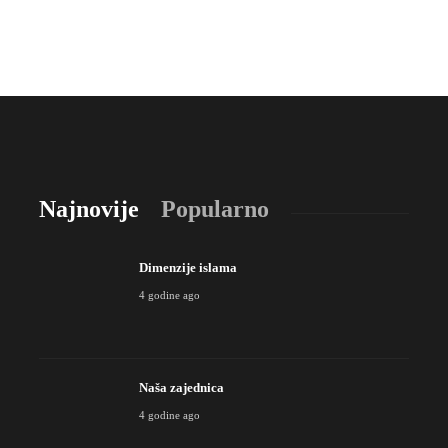
Najnovije
Popularno
Dimenzije islama
4 godine ago
Naša zajednica
4 godine ago