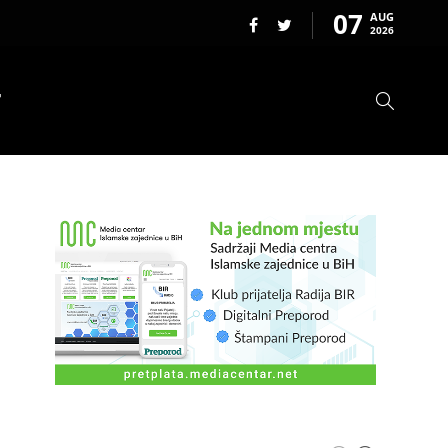
07
AUG
2026
T