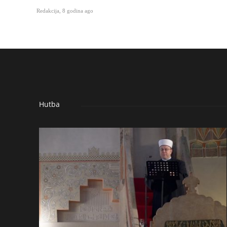
Redakcija
,
8 godina ago
Hutba