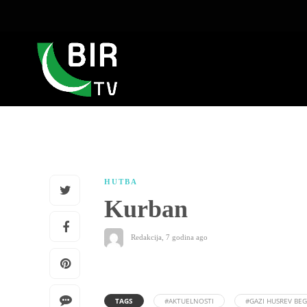
HUTBA
Kurban
Redakcija
,
7 godina ago
TAGS
#AKTUELNOSTI
#GAZI HUSREV BE