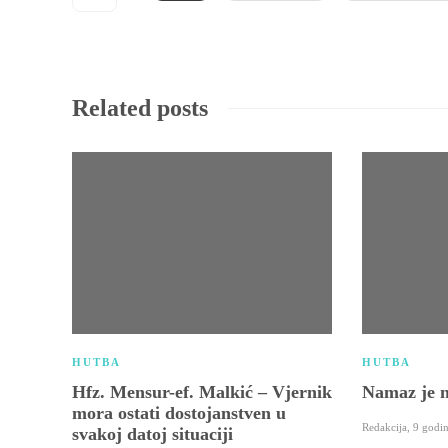
Related posts
HUTBA
HUTBA
Hfz. Mensur-ef. Malkić – Vjernik
Namaz je n
mora ostati dostojanstven u
Redakcija
,
9 godi
svakoj datoj situaciji