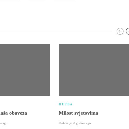
HUTBA
aša obaveza
Milost svjetovima
na ago
Redakcija
,
8 godina ago