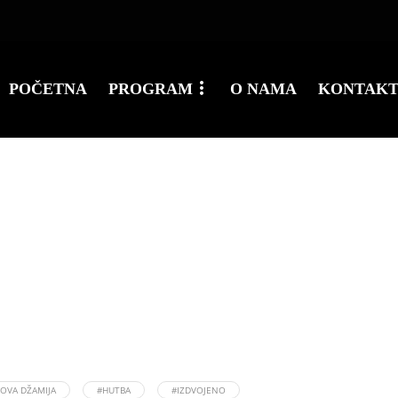
POČETNA
PROGRAM
O NAMA
KONTAK
GOVA DŽAMIJA
#HUTBA
#IZDVOJENO