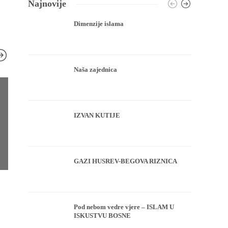
Najnovije
Dimenzije islama
Naša zajednica
IZVAN KUTIJE
GAZI HUSREV-BEGOVA RIZNICA
HUTBA
HUTBA
Hutba Reisu-l-uleme u Turali-
Hfz. Mensur ef
Pod nebom vedre vjere – ISLAM U
begovoj džamiji u Tuzli
je svjetlost
ISKUSTVU BOSNE
Redakcija
,
9 godina ago
Redakcija
,
9 godina ago