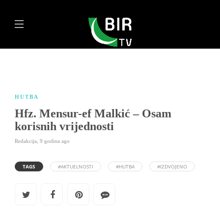
HUTBA
Hfz. Mensur-ef Malkić – Osam
korisnih vrijednosti
Redakcija
,
9 godina ago
TAGS
#AKTUELNOSTI
#HUTBA
#IZDVOJENO