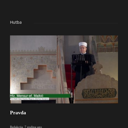
Hutba
Pravda
Redakcija
,
7 godina ago