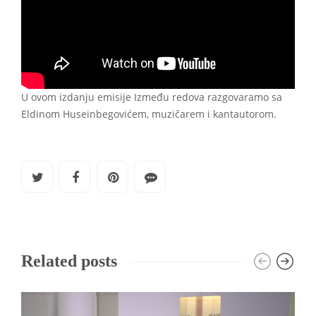
U ovom izdanju emisije Između redova razgovaramo sa
Eldinom Huseinbegovićem, muzičarem i kantautorom.
Related posts