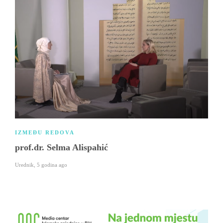
IZMEĐU REDOVA
prof.dr. Selma Alispahić
Urednik
,
5 godina ago