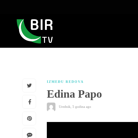
IZMEĐU REDOVA
Edina Papo
Urednik
,
5 godina ago