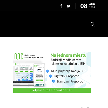
08
AUG
2026
T