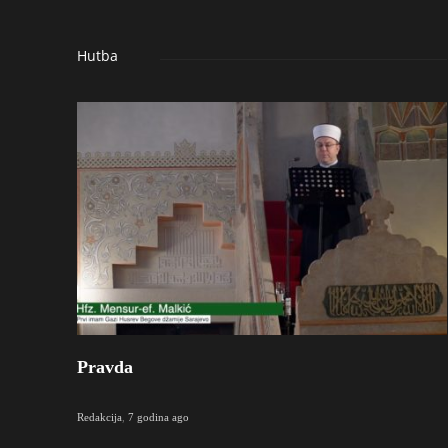
Hutba
Pravda
Redakcija
,
7 godina ago