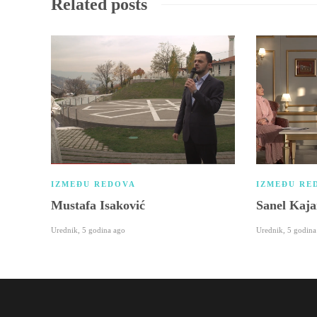
Related posts
IZMEĐU REDOVA
IZMEĐU RE
Mustafa Isaković
Sanel Kaj
Urednik
,
5 godina ago
Urednik
,
5 godina