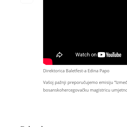
Direktorica Baletfest-a Edina Papo
Vašoj pažnji preporučujemo emisiju “Između
bosanskohercegovačku magistricu umjetnost