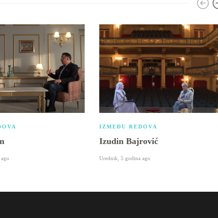
DOVA
IZMEĐU REDOVA
an
Izudin Bajrović
 ago
Urednik
,
5 godina ago