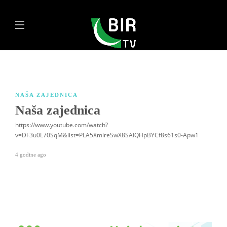
NAŠA ZAJEDNICA
Naša zajednica
https://www.youtube.com/watch?
v=DF3u0L70SqM&list=PLA5XmireSwX8SAIQHpBYCf8s61s0-Apw1
4 godine ago