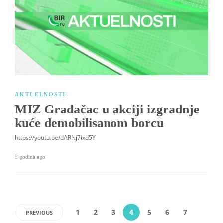
AKTUELNOSTI
MIZ Gradačac u akciji izgradnje
kuće demobilisanom borcu
https://youtu.be/dARNj7ixd5Y
5 godina ago
1
2
3
4
5
6
7
PREVIOUS