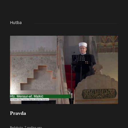
Hutba
Pravda
Redakcija
,
7 godina ago