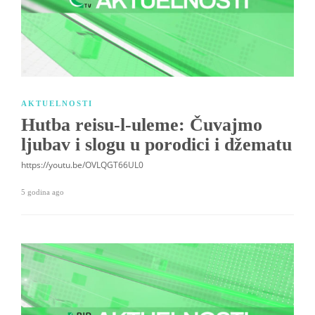
AKTUELNOSTI
Hutba reisu-l-uleme: Čuvajmo
ljubav i slogu u porodici i džematu
https://youtu.be/OVLQGT66UL0
5 godina ago