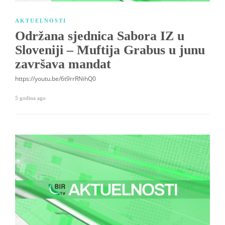
AKTUELNOSTI
Održana sjednica Sabora IZ u
Sloveniji – Muftija Grabus u junu
završava mandat
https://youtu.be/6t9rrRNihQ0
5 godina ago