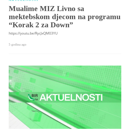
Mualime MIZ Livno sa
mektebskom djecom na programu
“Korak 2 za Down”
https://youtu.be/RycJxQM03YU
5 godina ago