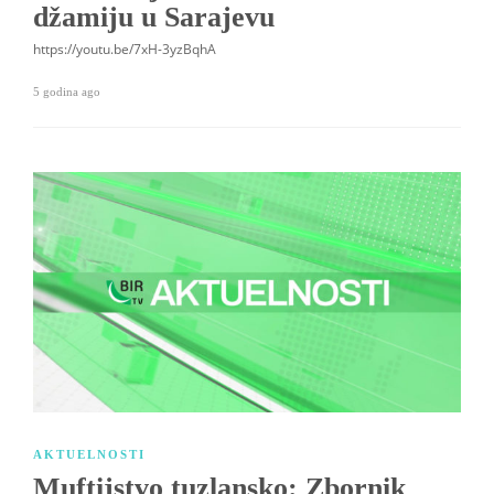
džamiju u Sarajevu
https://youtu.be/7xH-3yzBqhA
5 godina ago
AKTUELNOSTI
Muftijstvo tuzlansko: Zbornik