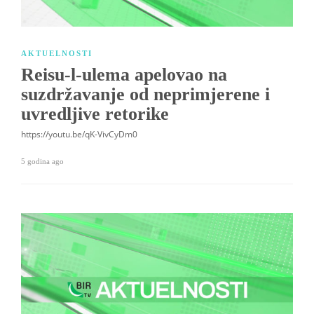
AKTUELNOSTI
Reisu-l-ulema apelovao na
suzdržavanje od neprimjerene i
uvredljive retorike
https://youtu.be/qK-VivCyDm0
5 godina ago