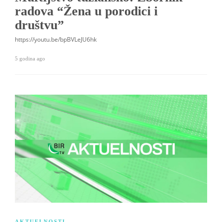
radova “Žena u porodici i
društvu”
https://youtu.be/bpBVLeJU6hk
5 godina ago
AKTUELNOSTI