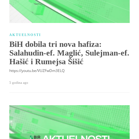
AKTUELNOSTI
BiH dobila tri nova hafiza:
Salahudin-ef. Maglić, Sulejman-ef.
Hašić i Rumejsa Šišić
https://youtu.be/VUZFwDm3ELQ
5 godina ago