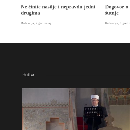
Ne činite nasilje i nepravdu jedni
Dogovor o 
drugima
šutnje
Redakcija
,
7 godina ago
Redakcija
,
8 godi
Hutba