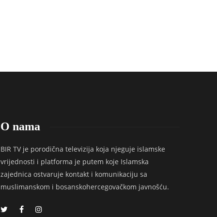
Hidžra
Zekat
Redakcija
,
7 godina ago
Redakcija
,
7 godina ago
O nama
BIR TV je porodična televizija koja njeguje islamske
vrijednosti i platforma je putem koje Islamska
zajednica ostvaruje kontakt i komunikaciju sa
muslimanskom i bosanskohercegovačkom javnošću.