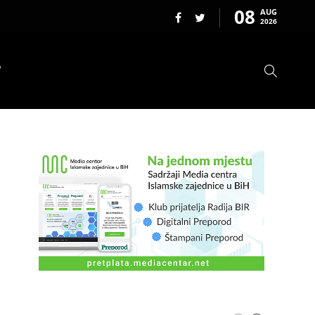
08
AUG
2026
T