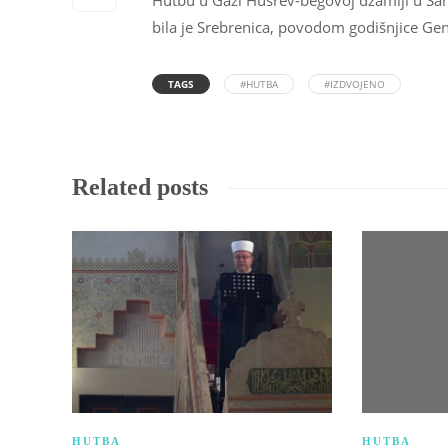
Hutbu u Gazi Husrev-begovoj džamiji u Sar
bila je Srebrenica, povodom godišnjice G
TAGS
#HUTBA
#IZDVOJENO
Related posts
HUTBA
HUTBA