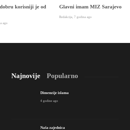
dobru korisniji je od
Glavni imam MIZ Sarajevo
Redakcija
,
7 godina ago
na ago
Najnovije
Popularno
Dimenzije islama
4 godine ago
Naša zajednica