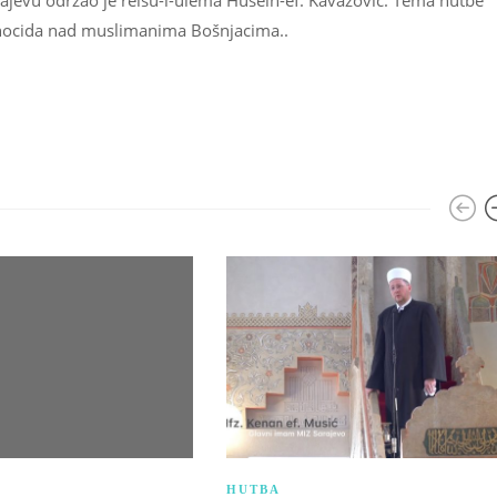
ajevu održao je reisu-l-ulema Husein-ef. Kavazović. Tema hutbe
enocida nad muslimanima Bošnjacima..
HUTBA