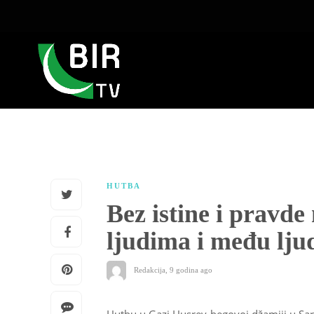
HUTBA
Bez istine i pravd
ljudima i među lj
Redakcija
,
9 godina ago