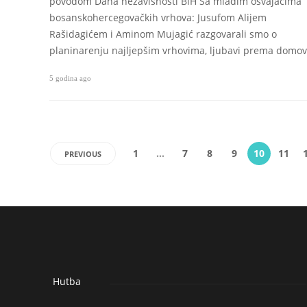
povodom Dana nezavisnosti BiH Sa mladim osvajačima
bosanskohercegovačkih vrhova: Jusufom Alijem
Rašidagićem i Aminom Mujagić razgovarali smo o
planinarenju najljepšim vrhovima, ljubavi prema domov
5 godina ago
1
…
7
8
9
10
11
PREVIOUS
Hutba