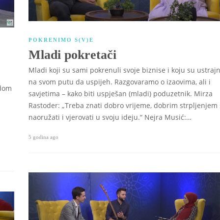
POKRENIMO S(V)E
Mladi pokretači
Mladi koji su sami pokrenuli svoje biznise i koju su ustrajn
na svom putu da uspijeh. Razgovaramo o izaovima, ali i
gdom
savjetima – kako biti uspješan (mladi) poduzetnik. Mirza
Rastoder: „Treba znati dobro vrijeme, dobrim strpljenjem
naoružati i vjerovati u svoju ideju.“ Nejra Musić:…
5 godina ago