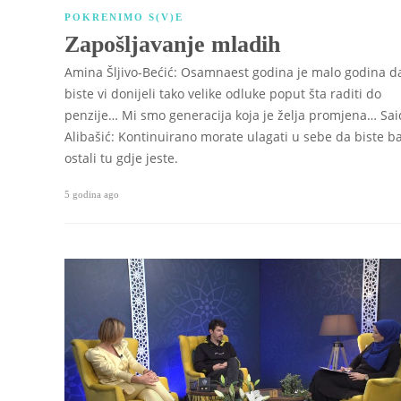
POKRENIMO S(V)E
Zapošljavanje mladih
Amina Šljivo-Bećić: Osamnaest godina je malo godina d
biste vi donijeli tako velike odluke poput šta raditi do
penzije… Mi smo generacija koja je želja promjena… Sai
Alibašić: Kontinuirano morate ulagati u sebe da biste b
ostali tu gdje jeste.
5 godina ago