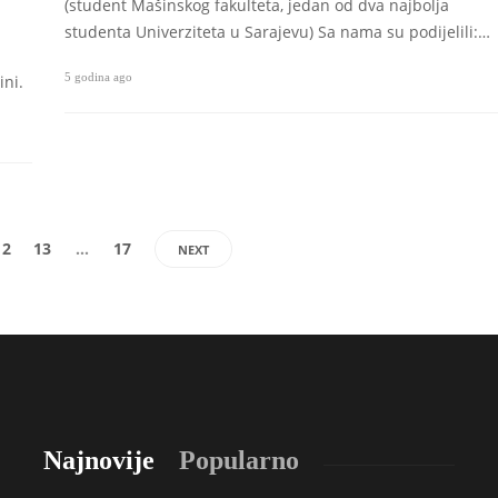
(student Mašinskog fakulteta, jedan od dva najbolja
studenta Univerziteta u Sarajevu) Sa nama su podijelili:…
5 godina ago
ini.
12
13
…
17
NEXT
Najnovije
Popularno