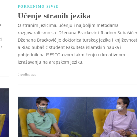
POKRENIMO S(V)E
Učenje stranih jezika
a
O stranim jezicima, učenju i najboljim metodama
razgovarali smo sa Dženana Bracković i Riadom Subašiće
d
Dženana Bracković je doktorica turskog jezika i književnost
ar
a Riad Subašić student Fakulteta islamskih nauka i
pobjednik na ISESCO-ovom takmičenju u kreativnom
izražavanju na arapskom jeziku.
5 godina ago