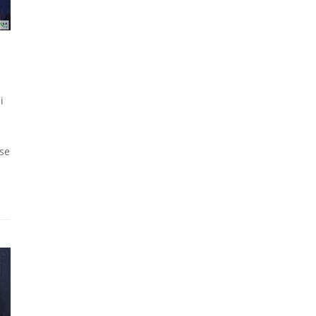
i
 se