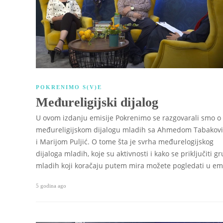
POKRENIMO S(V)E
Međureligijski dijalog
U ovom izdanju emisije Pokrenimo se razgovarali smo o
međureligijskom dijalogu mladih sa Ahmedom Tabakov
i Marijom Puljić. O tome šta je svrha međurelogijskog
dijaloga mladih, koje su aktivnosti i kako se priključiti gr
mladih koji koračaju putem mira možete pogledati u emis
5 godina ago