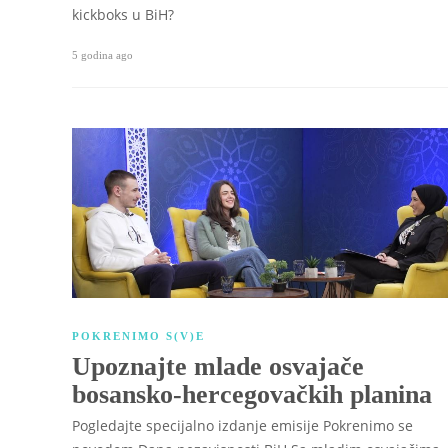
kickboks u BiH?
5 godina ago
POKRENIMO S(V)E
Upoznajte mlade osvajače
bosansko-hercegovačkih planina
Pogledajte specijalno izdanje emisije Pokrenimo se