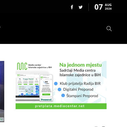
07
AUG
2026
T