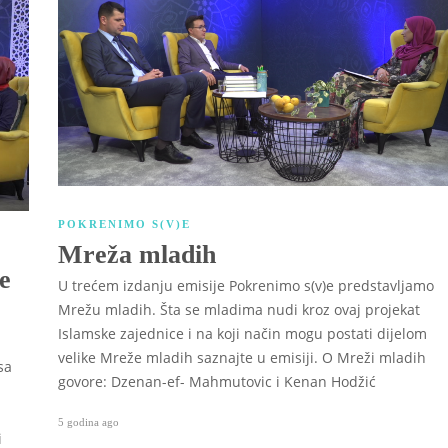
POKRENIMO S(V)E
Mreža mladih
e
U trećem izdanju emisije Pokrenimo s(v)e predstavljamo
Mrežu mladih. Šta se mladima nudi kroz ovaj projekat
Islamske zajednice i na koji način mogu postati dijelom
velike Mreže mladih saznajte u emisiji. O Mreži mladih
sa
govore: Dzenan-ef- Mahmutovic i Kenan Hodžić
5 godina ago
i