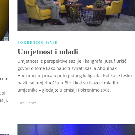
POKRENIMO S(V)E
Umjetnost i mladi
Umjetnost iz perspektive sazlije i kaligrafa. Jusuf Brkić
govori o tome kako naučiti svirati saz, a Abdulhak
Hadžimejlić priča o putu jednog kaligrafa. Koliko je teško
ićem
baviti se umjetnošću u BiH i koji su izazovi mladih
umjetnika – gledajte u emisiji Pokrenimo s(v)e.
upi
iji.
5 godina ago