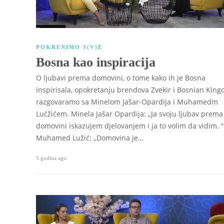
POKRENIMO S(V)E
Bosna kao inspiracija
O ljubavi prema domovini, o tome kako ih je Bosna
inspirisala, opokretanju brendova Zvekir i Bosnian Kin
razgovaramo sa Minelom Jašar-Opardija i Muhamedm
Lućžićem. Minela Jašar Opardija: „Ja svoju ljubav prema
domovini iskazujem djelovanjem i ja to volim da vidim. “
Muhamed Lužić: „Domovina je…
5 godina ago