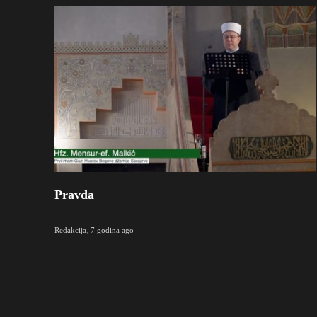
Pravda
Redakcija
,
7 godina ago