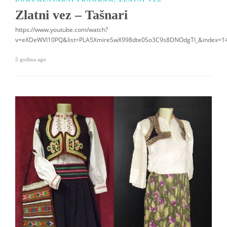
Zlatni vez – Tašnari
https://www.youtube.com/watch?
v=eXDeWVI10PQ&list=PLA5XmireSwX998dte0So3C9s8DNOdgTI_&index=1
5 godina ago