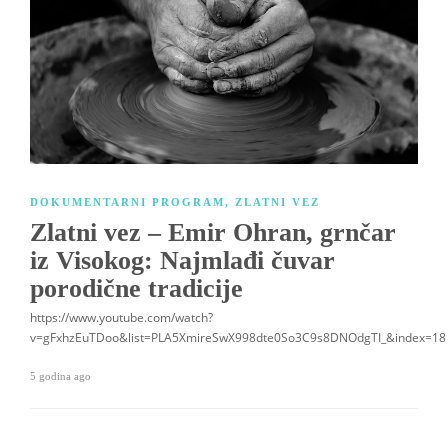
DOKUMENTARNI PROGRAM
,
ZLATNI VEZ
Zlatni vez – Emir Ohran, grnčar
iz Visokog: Najmlađi čuvar
porodične tradicije
https://www.youtube.com/watch?
v=gFxhzEuTDoo&list=PLA5XmireSwX998dte0So3C9s8DNOdgTI_&index=18
5 godina ago