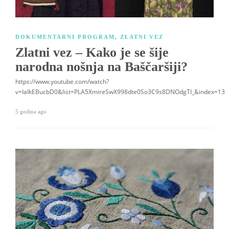
DOKUMENTARNI PROGRAM
,
ZLATNI VEZ
Zlatni vez – Kako je se šije
narodna nošnja na Baščaršiji?
https://www.youtube.com/watch?
v=IaIkEBucbD0&list=PLA5XmireSwX998dte0So3C9s8DNOdgTI_&index=13
5 godina ago