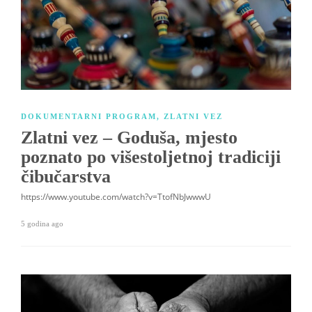
DOKUMENTARNI PROGRAM
,
ZLATNI VEZ
Zlatni vez – Goduša, mjesto
poznato po višestoljetnoj tradiciji
čibučarstva
https://www.youtube.com/watch?v=TtofNbJwwwU
5 godina ago