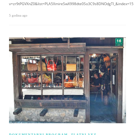
v=zr9tPGVXnZ0&list=PLA5XmireSwX998dte0So3C9s8DNOdgTI_&index=15
5 godina ago
DOKUMENTARNI PROGRAM
,
ZLATNI VEZ