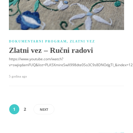
DOKUMENTARNI PROGRAM
,
ZLATNI VEZ
Zlatni vez – Ručni radovi
https://www.youtube.com/watch?
v=swjiqdamFUQ&list=PLA5XmireSwX998dte0So3C9s8DNOdgTI_&index=12
5 godina ago
1
2
NEXT