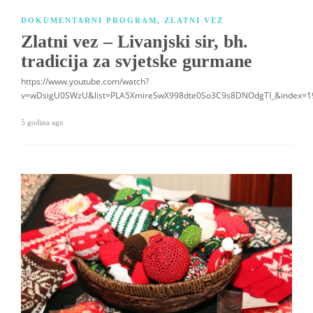
DOKUMENTARNI PROGRAM
,
ZLATNI VEZ
Zlatni vez – Livanjski sir, bh.
tradicija za svjetske gurmane
https://www.youtube.com/watch?
v=wDsigU0SWzU&list=PLA5XmireSwX998dte0So3C9s8DNOdgTI_&index=1
5 godina ago