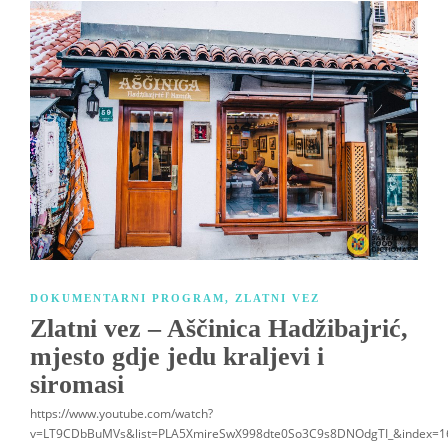
DOKUMENTARNI PROGRAM
,
ZLATNI VEZ
Zlatni vez – Aščinica Hadžibajrić,
mjesto gdje jedu kraljevi i
siromasi
https://www.youtube.com/watch?
v=LT9CDbBuMVs&list=PLA5XmireSwX998dte0So3C9s8DNOdgTI_&index=1