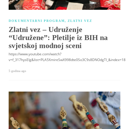
DOKUMENTARNI PROGRAM
,
ZLATNI VEZ
Zlatni vez – Udruženje
“Udružene”: Pletilje iz BIH na
svjetskoj modnoj sceni
https://www.youtube.com/watch?
v=f_317hysEIg&list=PLA5XmireSwX998dte0So3C9s8DNOdgTI_&index=18
5 godina ago