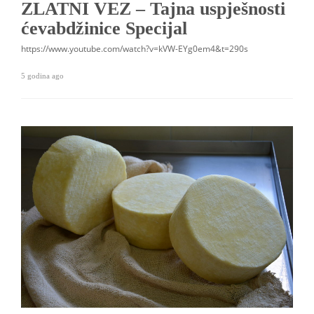
ZLATNI VEZ – Tajna uspješnosti
ćevabdžinice Specijal
https://www.youtube.com/watch?v=kVW-EYg0em4&t=290s
5 godina ago