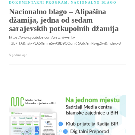
DOKUMENTARNI PROGRAM
,
NACIONALNO BLAGO
Nacionalno blago – Alipašina
džamija, jedna od sedam
sarajevskih potkupolnih džamija
https://www.youtube.com/watch?v=nTx-
T3b7lTA&list=PLA5XmireSwX8D9OOunR_5G67miPsvgZJw&index=3
5 godina ago