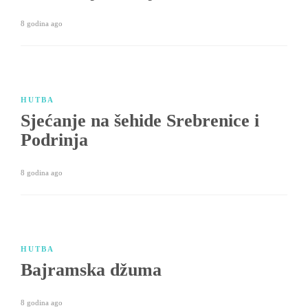
8 godina ago
HUTBA
Sjećanje na šehide Srebrenice i
Podrinja
8 godina ago
HUTBA
Bajramska džuma
8 godina ago