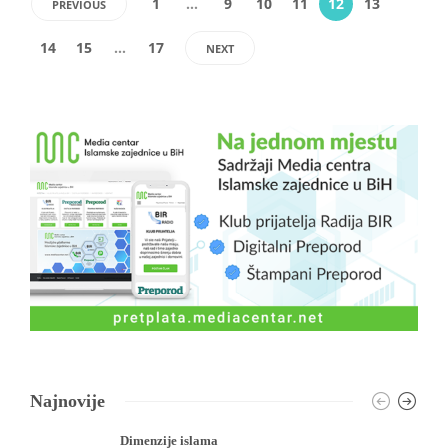
1
…
9
10
11
12
13
PREVIOUS
14
15
…
17
NEXT
Najnovije
Dimenzije islama