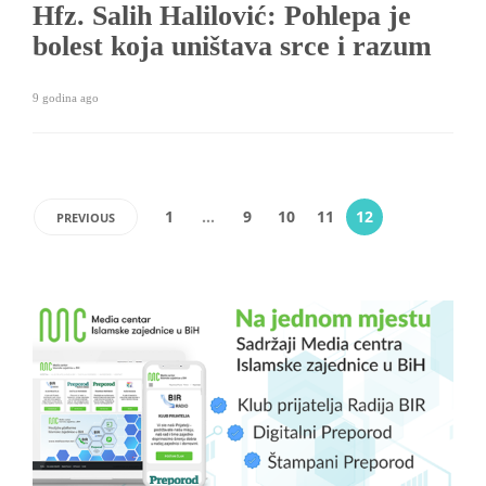
Hfz. Salih Halilović: Pohlepa je
bolest koja uništava srce i razum
9 godina ago
1
…
9
10
11
12
PREVIOUS