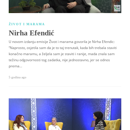
ŽIVOT I MARAMA
Nirha Efendić
U novom izdanju emisije Život i marama govorila je Nirha Efendic:
“Naprosto, osjetila sam da je to taj trenutak, kada bih trebala staviti
konačno maramu, a željela sam je staviti i ranije, mada znala sam
težinu odgovornosti tog zadatka, nije jednostavno, jer se odnos
prema…
5 godina ago