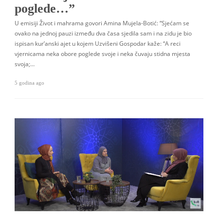
poglede…”
U emisiji Život i mahrama govori Amina Mujela-Botić: “Sjećam se
ovako na jednoj pauzi između dva časa sjedila sam i na zidu je bio
ispisan kur’anski ajet u kojem Uzvišeni Gospodar kaže: “A reci
vjernicama neka obore poglede svoje i neka čuvaju stidna mjesta
svoja;…
5 godina ago