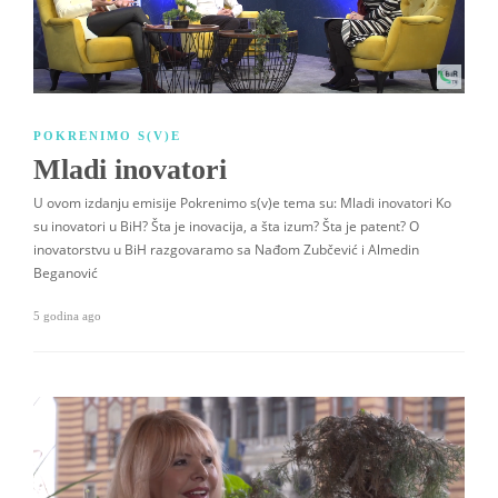
POKRENIMO S(V)E
Mladi inovatori
U ovom izdanju emisije Pokrenimo s(v)e tema su: Mladi inovatori Ko
su inovatori u BiH? Šta je inovacija, a šta izum? Šta je patent? O
inovatorstvu u BiH razgovaramo sa Nađom Zubčević i Almedin
Beganović
5 godina ago