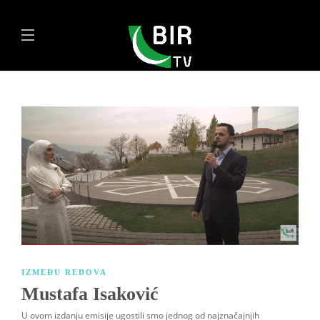
IZMEĐU REDOVA
Mustafa Isaković
U ovom izdanju emisije ugostili smo jednog od najznačajnjih