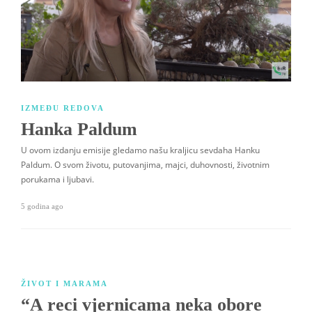
IZMEĐU REDOVA
Hanka Paldum
U ovom izdanju emisije gledamo našu kraljicu sevdaha Hanku
Paldum. O svom životu, putovanjima, majci, duhovnosti, životnim
porukama i ljubavi.
5 godina ago
ŽIVOT I MARAMA
“A reci vjernicama neka obore