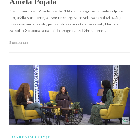
Amela Pojata
Život i marama – Amela Pojata: “Od malih nogu sam imala želju za
tim, težila sam tome, ali sve neke izgovore sebi sam nalazila…Nije
puno vremena prošlo, jedno jutro sam ustala na sabah, klanjala i
zamolila Gospodara da mi da snage da izdržim u tome…
5 godina ago
POKRENIMO S(V)E