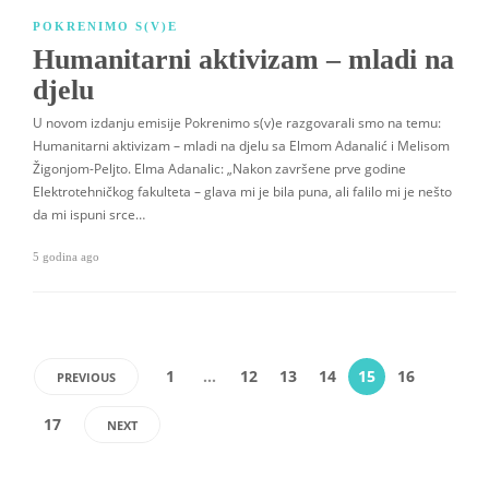
POKRENIMO S(V)E
Humanitarni aktivizam – mladi na
djelu
U novom izdanju emisije Pokrenimo s(v)e razgovarali smo na temu:
Humanitarni aktivizam – mladi na djelu sa Elmom Adanalić i Melisom
Žigonjom-Peljto. Elma Adanalic: „Nakon završene prve godine
Elektrotehničkog fakulteta – glava mi je bila puna, ali falilo mi je nešto
da mi ispuni srce…
5 godina ago
1
…
12
13
14
15
16
PREVIOUS
17
NEXT