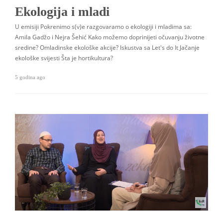
Ekologija i mladi
U emisiji Pokrenimo s(v)e razgovaramo o ekologiji i mladima sa:
Amila Gadžo i Nejra Šehić Kako možemo doprinijeti očuvanju životne
sredine? Omladinske ekološke akcije? Iskustva sa Let's do It Jačanje
ekološke svijesti Šta je hortikultura?
5 godina ago