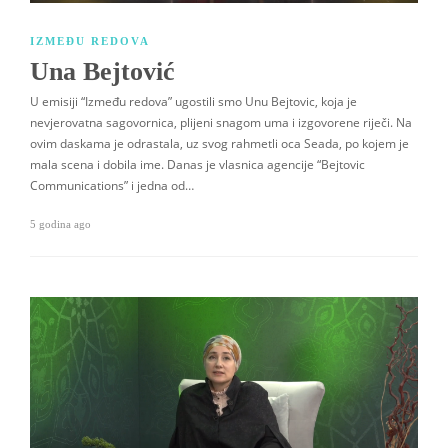
IZMEĐU REDOVA
Una Bejtović
U emisiji “Između redova” ugostili smo Unu Bejtovic, koja je
nevjerovatna sagovornica, plijeni snagom uma i izgovorene riječi. Na
ovim daskama je odrastala, uz svog rahmetli oca Seada, po kojem je
mala scena i dobila ime. Danas je vlasnica agencije “Bejtovic
Communications” i jedna od…
5 godina ago