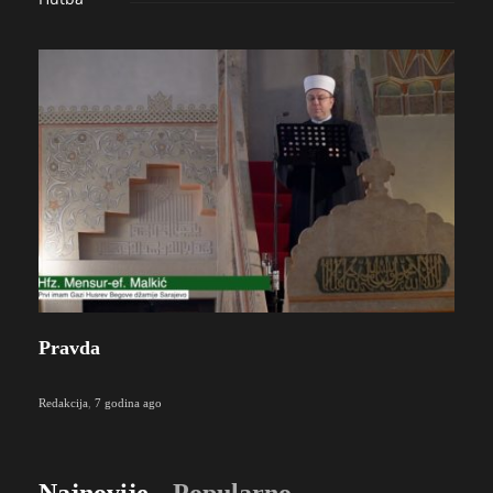
Pravda
Redakcija
,
7 godina ago
Najnovije
Popularno